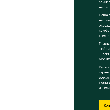
сомнев
наши ц
Наша з
нашим 
окруж
комфор
сделае
Главны
фабрик
швейны
Москве
Качест
гарант
всех э
ткани 
издели
Кон