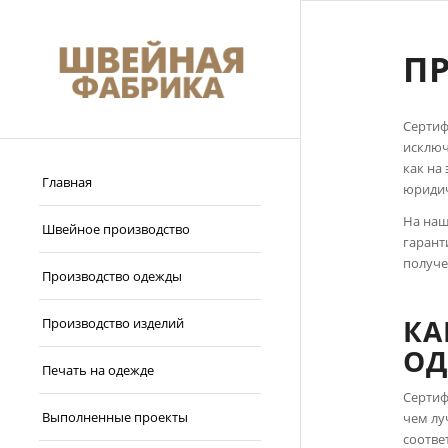
П
Сертиф
исключ
как на
Главная
юридич
На наш
Швейное производство
гарант
получе
Производство одежды
КА
Производство изделий
О
Печать на одежде
Сертиф
Выполненные проекты
чем лу
соотве