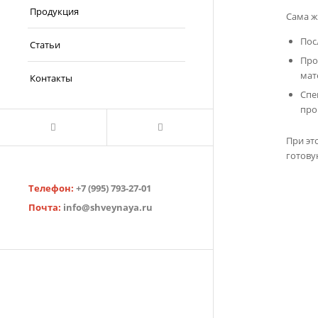
Продукция
Сама ж
Пос
Статьи
Про
мат
Контакты
Спе
про
При эт
готову
Телефон:
+7 (995) 793-27-01
Почта:
info@shveynaya.ru