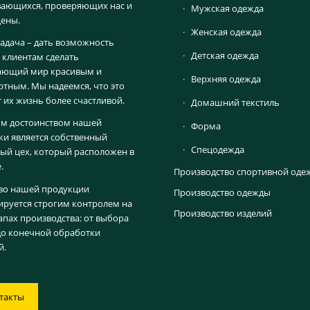
ающихся, проверяющих нас и
Мужская одежда
ены.
Женская одежда
адача – дать возможность
Детская одежда
клиентам сделать
ающий мир красивым и
Верхняя одежда
тным. Мы надеемся, что это
т их жизнь более счастливой.
Домашний текстиль
м достоинством нашей
Форма
и является собственный
Спецодежда
й цех, который расположен в
.
Производство спортивной оде
во нашей продукции
Производство одежды
ируется строгим контролем на
Производство изделий
тапах производства: от выбора
до конечной обработки
й.
такты