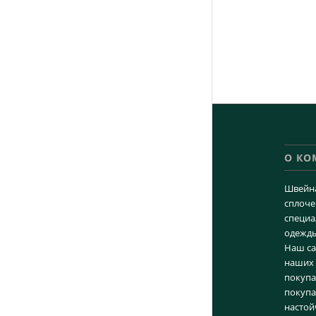
О К
Швейна
сплоче
специа
одежды
Наш са
наших 
покупа
покупа
настой