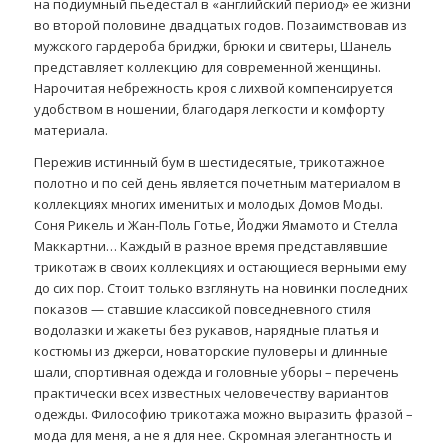
на подиумный пьедестал в «английский период» ее жизни
во второй половине двадцатых годов. Позаимствовав из
мужского гардероба бриджи, брюки и свитеры, Шанель
представляет коллекцию для современной женщины.
Нарочитая небрежность кроя с лихвой компенсируется
удобством в ношении, благодаря легкости и комфорту
материала.
Пережив истинный бум в шестидесятые, трикотажное
полотно и по сей день является почетным материалом в
коллекциях многих именитых и молодых Домов Моды.
Соня Рикель и Жан-Поль Готье, Йоджи Ямамото и Стелла
Маккартни… Каждый в разное время представлявшие
трикотаж в своих коллекциях и остающиеся верными ему
до сих пор. Стоит только взглянуть на новинки последних
показов — ставшие классикой повседневного стиля
водолазки и жакеты без рукавов, нарядные платья и
костюмы из джерси, новаторские пуловеры и длинные
шали, спортивная одежда и головные уборы – перечень
практически всех известных человечеству вариантов
одежды. Философию трикотажа можно выразить фразой –
мода для меня, а не я для нее. Скромная элегантность и