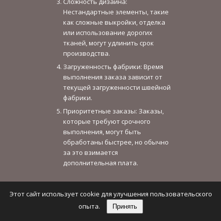
Сложность дизайна:
Нестандартные элементы, такие
как сложные выкройки, отделка
или использование дорогих
тканей, могут удлинить срок
производства.
Загруженность фабрики: Время
выполнения заказа зависит от
текущей загруженности швейной
фабрики.
Приоритетные заказы: Заказы,
которые требуют срочного
выполнения, могут быть
обработаны быстрее, но обычно
за это взимается
дополнительная плата.
В общем, для стандартных серийных
Этот сайт использует cookie для улучшения пользовательского
заказов сроки могут составлять от
одной недели до месяца, тогда как
опыта.
Принять
индивидуальные или сложные заказы