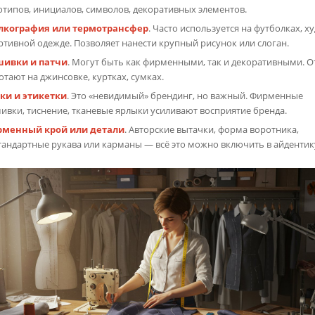
отипов, инициалов, символов, декоративных элементов.
кография или термотрансфер
. Часто используется на футболках, ху
ртивной одежде. Позволяет нанести крупный рисунок или слоган.
ивки и патчи
. Могут быть как фирменными, так и декоративными. 
отают на джинсовке, куртках, сумках.
ки и этикетки
. Это «невидимый» брендинг, но важный. Фирменные
ивки, тиснение, тканевые ярлыки усиливают восприятие бренда.
менный крой или детали
. Авторские вытачки, форма воротника,
тандартные рукава или карманы — всё это можно включить в айдентик