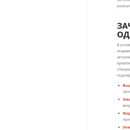
уника
ЗА
ОД
В усло
индиви
актуал
креати
специа
подчёр
Выд
зап
Эмо
виз
Фо
при
Уни