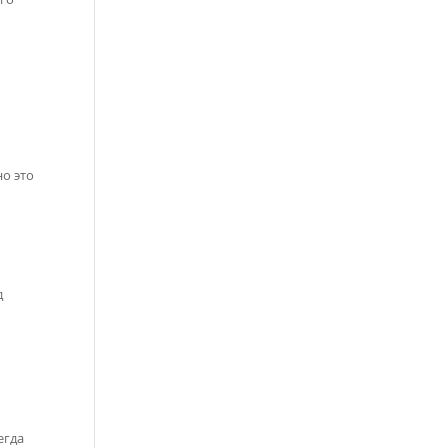
о это
д
егда