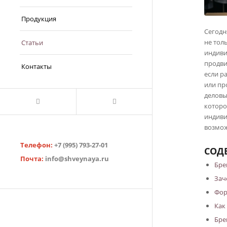
Продукция
Сегодн
не тол
Статьи
индиви
продви
Контакты
если р
или пр
деловы
которо
индиви
возмож
Телефон:
+7 (995) 793-27-01
СОД
Почта:
info@shveynaya.ru
Бре
Зач
Фор
Как
Бре