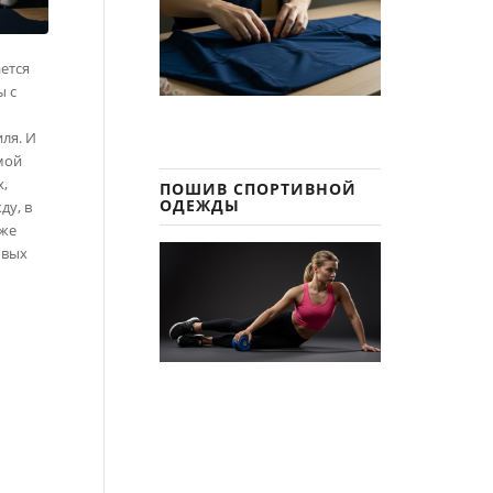
ается
ы с
ля. И
мой
х,
ПОШИВ СПОРТИВНОЙ
ОДЕЖДЫ
ду, в
аже
овых