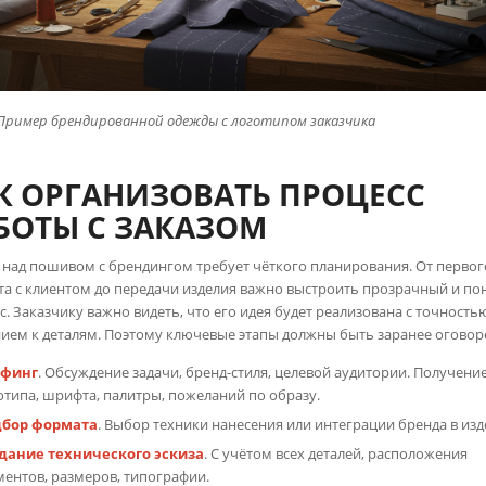
Пример брендированной одежды с логотипом заказчика
К ОРГАНИЗОВАТЬ ПРОЦЕСС
БОТЫ С ЗАКАЗОМ
 над пошивом с брендингом требует чёткого планирования. От первог
та с клиентом до передачи изделия важно выстроить прозрачный и п
с. Заказчику важно видеть, что его идея будет реализована с точность
ием к деталям. Поэтому ключевые этапы должны быть заранее оговор
ифинг
. Обсуждение задачи, бренд-стиля, целевой аудитории. Получени
отипа, шрифта, палитры, пожеланий по образу.
бор формата
. Выбор техники нанесения или интеграции бренда в изд
дание технического эскиза
. С учётом всех деталей, расположения
ментов, размеров, типографии.