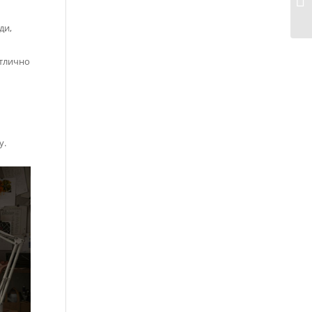
ди,
Отлично
у.