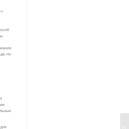
 с
пособ
ы.
имание
да, но
 И
ния
альные
 для