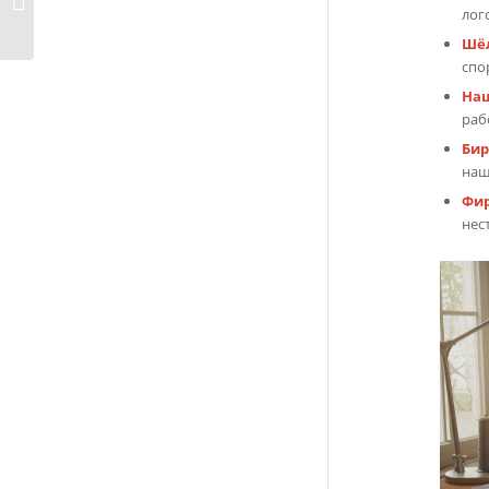
лог
мероприятия
Шёл
спо
Наш
раб
Бир
наш
Фир
нес