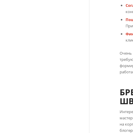
Сог
кон
Пош
При
Фин
кли
Очень 
требую
формир
работа
БР
ШВ
Интере
мастер
на кор
блогер