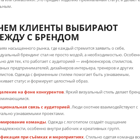
льным.
ЧЕМ КЛИЕНТЫ ВЫБИРАЮТ
ЕЖДУ С БРЕНДОМ
виях насыщенного рынка, где каждый стремится заявить о себе,
дуальный брендинг стал не просто модой, а необходимостью. Особенн
ьно для тех, кто работает с аудиторией — инфлюенсеров, стилистов,
вных предпринимателей, дизайнеров интерьера, тренеров и других
листов. Одежда с фирменным стилем помогает быть узнаваемым,
кивает статус и формирует целостный образ.
еление на фоне конкурентов
. Яркий визуальный стиль делает брен
оминающимся.
циональная связь с аудиторией
. Люди охотнее взаимодействуют с
уально узнаваемыми проектами.
рмирование команды
. Одежда с логотипом создаёт ощущение
надлежности, особенно внутри рабочих и креативных групп.
фикация при съёмках и мероприятиях
. Стильно одетая команда вс