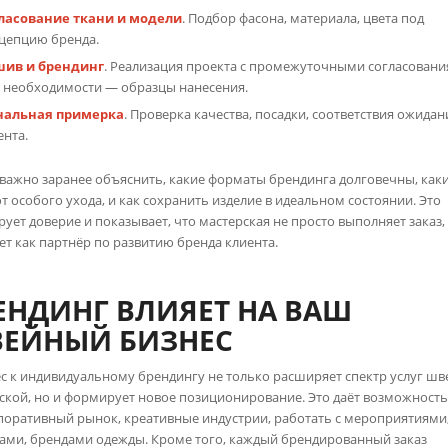
ласование ткани и модели
. Подбор фасона, материала, цвета под
цепцию бренда.
ив и брендинг
. Реализация проекта с промежуточными согласовани
 необходимости — образцы нанесения.
альная примерка
. Проверка качества, посадки, соответствия ожида
ента.
важно заранее объяснить, какие форматы брендинга долговечны, как
т особого ухода, и как сохранить изделие в идеальном состоянии. Это
ует доверие и показывает, что мастерская не просто выполняет заказ,
ет как партнёр по развитию бренда клиента.
ЕНДИНГ ВЛИЯЕТ НА ВАШ
ЕЙНЫЙ БИЗНЕС
с к индивидуальному брендингу не только расширяет спектр услуг ш
ской, но и формирует новое позиционирование. Это даёт возможност
поративный рынок, креативные индустрии, работать с мероприятиями
ами, брендами одежды. Кроме того, каждый брендированный заказ