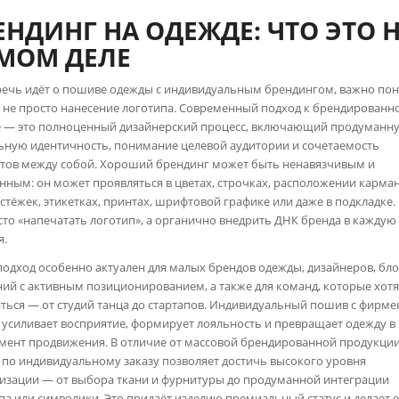
ЕНДИНГ НА ОДЕЖДЕ: ЧТО ЭТО 
МОМ ДЕЛЕ
речь идёт о пошиве одежды с индивидуальным брендингом, важно пон
о не просто нанесение логотипа. Современный подход к брендированн
 — это полноценный дизайнерский процесс, включающий продуманн
ьную идентичность, понимание целевой аудитории и сочетаемость
тов между собой. Хороший брендинг может быть ненавязчивым и
нным: он может проявляться в цветах, строчках, расположении карман
астёжек, этикетках, принтах, шрифтовой графике или даже в подкладке
сто «напечатать логотип», а органично внедрить ДНК бренда в каждую
я.
подход особенно актуален для малых брендов одежды, дизайнеров, бло
ий с активным позиционированием, а также для команд, которые хотя
ться — от студий танца до стартапов. Индивидуальный пошив с фирм
 усиливает восприятие, формирует лояльность и превращает одежду в
мент продвижения. В отличие от массовой брендированной продукции
 по индивидуальному заказу позволяет достичь высокого уровня
изации — от выбора ткани и фурнитуры до продуманной интеграции
па или символики. Это придаёт изделию премиальный статус и делает 