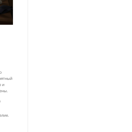
о
онятный
ю и
ены.
е
елие.