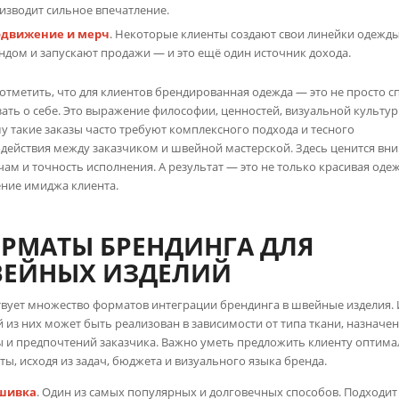
изводит сильное впечатление.
движение и мерч
. Некоторые клиенты создают свои линейки одежды
ндом и запускают продажи — и это ещё один источник дохода.
отметить, что для клиентов брендированная одежда — это не просто с
зать о себе. Это выражение философии, ценностей, визуальной культур
у такие заказы часто требуют комплексного подхода и тесного
действия между заказчиком и швейной мастерской. Здесь ценится вн
чам и точность исполнения. А результат — это не только красивая одеж
ение имиджа клиента.
РМАТЫ БРЕНДИНГА ДЛЯ
ЕЙНЫХ ИЗДЕЛИЙ
вует множество форматов интеграции брендинга в швейные изделия.
 из них может быть реализован в зависимости от типа ткани, назначе
 и предпочтений заказчика. Важно уметь предложить клиенту оптим
ты, исходя из задач, бюджета и визуального языка бренда.
шивка
. Один из самых популярных и долговечных способов. Подходит