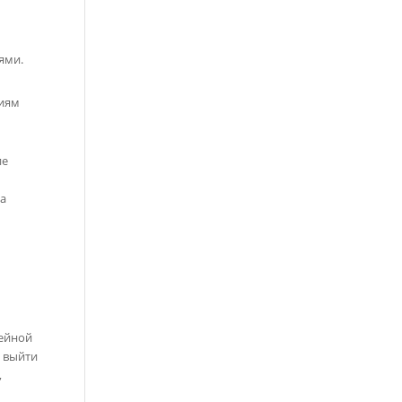
ями.
ниям
ие
 а
вейной
ь выйти
,