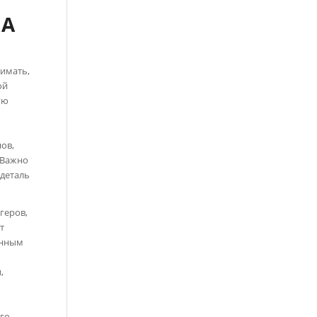
НА
имать,
ой
ую
ов,
. Важно
 деталь
геров,
т
енным
,
его