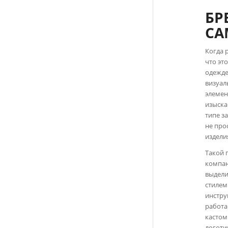
БР
СА
Когда 
что эт
одежде
визуал
элемен
изыска
типе з
не про
издели
Такой 
компан
выдели
стилем
инстру
работа
кастом
логоти