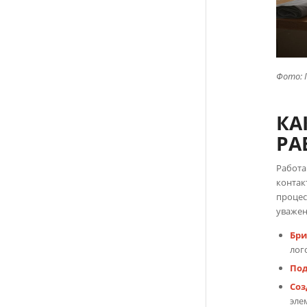
Фото: 
КА
РА
Работа
контак
процес
уважен
Бр
лог
Под
Соз
эле