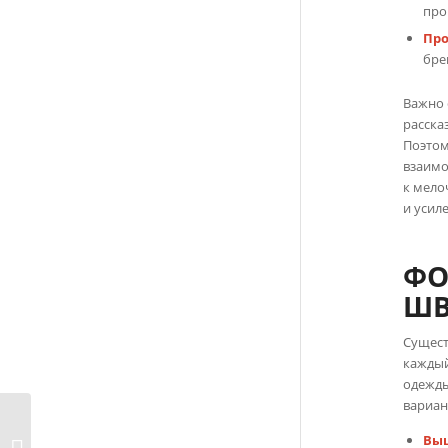
про
Про
бре
Важно 
расска
Поэтом
взаимо
к мело
и усил
ФО
ШВ
Сущест
каждый
одежды
вариан
Пошив одежды под
Вы
конкретные