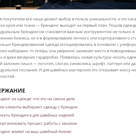
я покупатели всё чаще делают выбор в пользу уникальности, и это кас
ько кроя или ткани — брендинг выходит на первый план. Пошив одежд
дуальным брендингом становится важным инструментом не только в
жении бизнеса, но и в формировании личного или корпоративного сти
аньше брендированная одежда ассоциировалась в основном с унифор
омо-наборами, то теперь она уверенно занимает место в повседневны
х и даже вечерних гардеробах. Появилась новая культура: носить одеж
й заложен смысл — логотип, слоган, символика, шрифт, паттерн или д
дуальное послание. И для швейных мастерских это открывает массу н
ностей.
ЕРЖАНИЕ
ндинг на одежде: что это на самом деле
ем клиенты выбирают одежду с брендом
маты брендинга для швейных изделий
 организовать процесс работы с заказом
ндинг влияет на ваш швейный бизнес