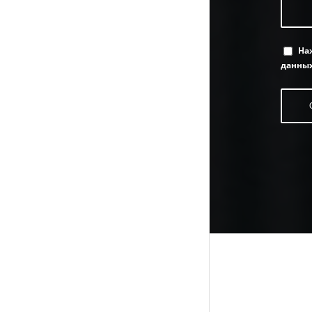
На
данных