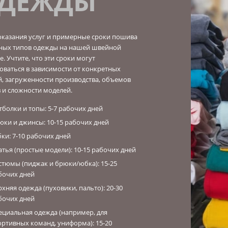
ДЕЖДЫ
оказания услуг и примерные сроки пошива
ных типов одежды на нашей швейной
. Учтите, что эти сроки могут
оваться в зависимости от конкретных
й, загруженности производства, объемов
в и сложности моделей.
тболки и топы: 5-7 рабочих дней
юки и джинсы: 10-15 рабочих дней
ки: 7-10 рабочих дней
атья (простые модели): 10-15 рабочих дней
стюмы (пиджак и брюки/юбка): 15-25
бочих дней
рхняя одежда (пуховики, пальто): 20-30
бочих дней
ециальная одежда (например, для
ортивных команд, униформа): 15-20