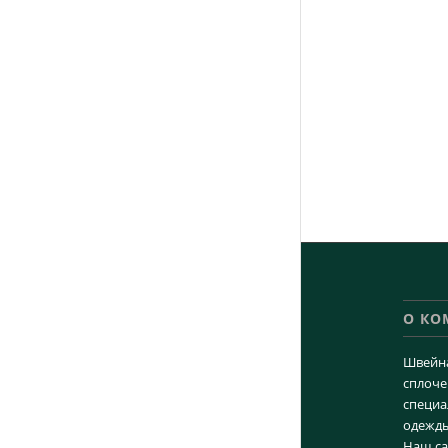
О К
Швейна
сплоче
специа
одежды
Наш са