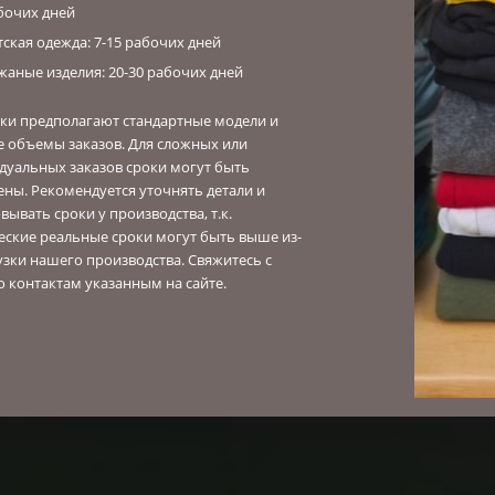
бочих дней
тская одежда: 7-15 рабочих дней
жаные изделия: 20-30 рабочих дней
оки предполагают стандартные модели и
е объемы заказов. Для сложных или
дуальных заказов сроки могут быть
ены. Рекомендуется уточнять детали и
вывать сроки у производства, т.к.
еские реальные сроки могут быть выше из-
узки нашего производства. Свяжитесь с
о контактам указанным на сайте.