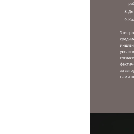
ра
Де
Ко
Эти ср
средни
индиви
увелич
согласо
фактич
за загр
нами п