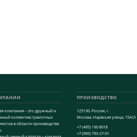
ОМПАНИИ
ПРОИЗВОДСТВО
я компания – это дружный и
125130, Россия, г.
нный коллектив грамотных
Москва, Нарвская улица, 15Ас5
листов в области производства
+7 (495) 190 8018
.
+7 (995) 793-27-01
мый ценный капитал – команда