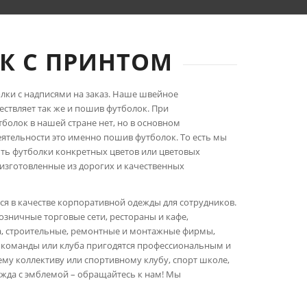
К С ПРИНТОМ
олки с надписями на заказ. Наше швейное
ствляет так же и пошив футболок. При
олок в нашей стране нет, но в основном
ятельности это именно пошив футболок. То есть мы
ыть футболки конкретных цветов или цветовых
зготовленные из дорогих и качественных
ся в качестве корпоративной одежды для сотрудников.
озничные торговые сети, рестораны и кафе,
ва, строительные, ремонтные и монтажные фирмы,
 команды или клуба пригодятся профессиональным и
му коллективу или спортивному клубу, спорт школе,
ежда с эмблемой – обращайтесь к нам! Мы