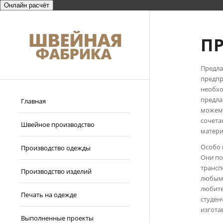
Онлайн расчёт
П
Предла
предпр
необхо
предла
Главная
можем 
сочета
Швейное производство
матери
Особо 
Производство одежды
Они по
трансп
Производство изделий
любым 
любите
Печать на одежде
студен
изгота
Выполненные проекты