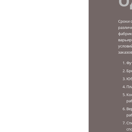
О
Сроки 
различ
фабрике
варьир
услови
заказо
Фу
Бр
Юб
Пл
Ко
ра
Ве
ра
Сп
сп