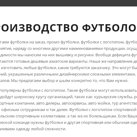
РОИЗВОДСТВО ФУТБОЛО
гаем футболки на заказ, промо футболки, футболки с логотипом, футб
иятие, наряду со многими другими наименованиями продукции, осуще
димости мы наносим на них вышивку и рисунки. Вообще дефицита футб
гаются готовые дешёвые азиатские варианты. Наше же направление де
изготовить любые футболки, какие требуются заказчику. Это могут б
ний, украшенные различными дизайнерскими сложными элементами, и
алов. Мы предлагаем выбор и шьём конкретно то, что Вам нужно.
популярны футболки с логотипом. Такие футболки могут использовать
дойдут широкому кругу организаций, таких как: курьерские службы, р
ортные компании, авто дилеры, автосервисы, авто мойки, тур агентст
офисным сотрудникам и так далее. Футболки с логотипом спортивной
льским спортивным коллективам, а так же их болельщикам. Если Ваше
ческой команде нужны футболки и другая спортивная или обычная од
вливаем одежду любой сложности.