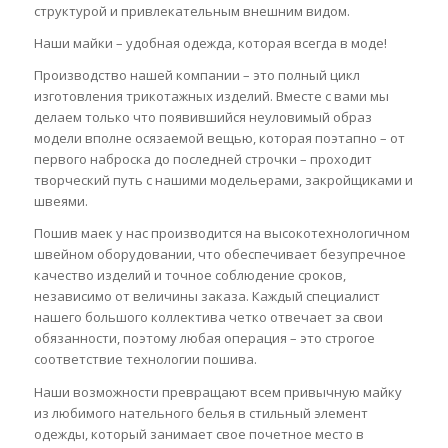
структурой и привлекательным внешним видом.
Наши майки – удобная одежда, которая всегда в моде!
П
роизводство
нашей компании
– это полный цикл
изготовления трикотажных издели
й. Вместе с вами мы
делаем только что появившийся неуловимый образ
модели
вполне
осязаемой вещью, которая поэтапно – от
первого наброска до последней строчки – проходит
творческий путь с нашими модельерами, закройщиками и
швеями.
Пошив маек
у нас
производится на высокотехнологичном
швейном оборудовании, что обеспечивает безупречное
качество изделий и точное соблюдение сроков,
независим
о от величины заказа. Каждый специалист
нашего большого коллектива четко отвечает за свои
обязанности, поэтому любая операция – это строгое
соответствие технологии пошива.
Наши возможности превращают всем привычную майку
из любимого нательного белья в стильный элемент
одежды, который занимает свое почетное место в