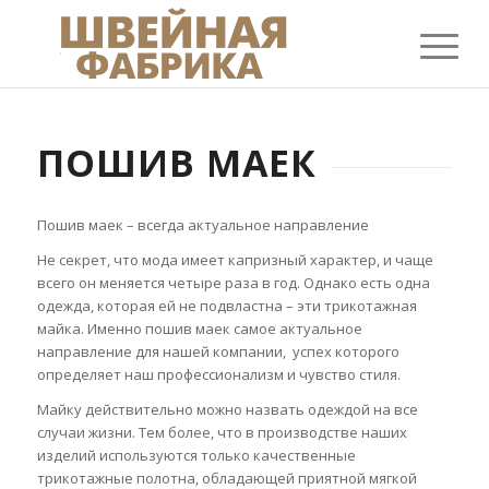
ПОШИВ МАЕК
Пошив
маек
– всегда актуальное направление
Не сек
рет, что мода имеет капризный
характер, и чаще
всего
он меняется
четыре раза в год. Однако есть одна
одежда, которая ей не подвластна – эти трикотажная
майка. Именно пошив маек самое актуальное
направление
для нашей компании
, успех которого
определяет
наш
проф
ессионализм и чувство
стиля.
Майку действительно можно назвать
одеждой на все
случаи жизни. Тем боле
е
,
что в производстве наших
изделий
используются только качественные
трикотажные полотна, обладающей приятной мягкой