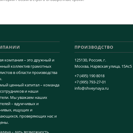
ОМПАНИИ
ПРОИЗВОДСТВО
я компания – это дружный и
125130, Россия, г.
нный коллектив грамотных
Москва, Нарвская улица, 15Ас5
листов в области производства
+7 (495) 190 8018
.
+7 (995) 793-27-01
мый ценный капитал – команда
info@shveynaya.ru
сотрудников и наши
тели. Мы уважаем наших
телей – вдумчивых и
чивых, ищущих и
ающихся, проверяющих нас и
ены.
адача – дать возможность