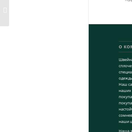
Материалы для
пошива худи
О К
Швейна
сплоче
специа
одежды
Наш са
наших 
покупа
покупа
настой
сомнев
наши ц
Наша з