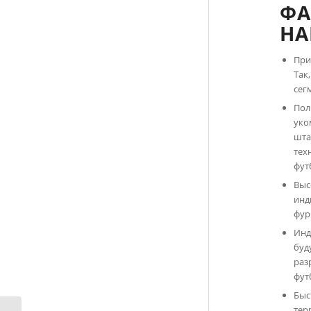
ФА
НА
При
Так
сег
Пол
уко
шта
тех
фут
Выс
инд
фур
Инд
буд
раз
фут
Быс
тер