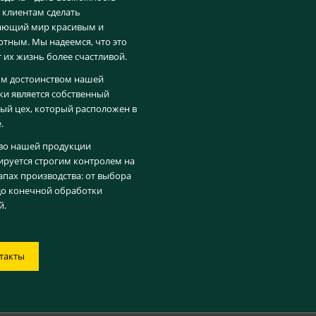
клиентам сделать
ающий мир красивым и
тным. Мы надеемся, что это
т их жизнь более счастливой.
м достоинством нашей
и является собственный
й цех, который расположен в
.
во нашей продукции
ируется строгим контролем на
тапах производства: от выбора
до конечной обработки
й.
такты