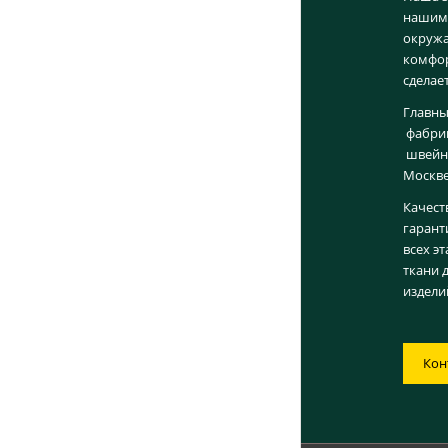
нашим 
окруж
комфор
сделае
Главны
фабрик
швейны
Москве
Качест
гарант
всех э
ткани 
издели
Кон