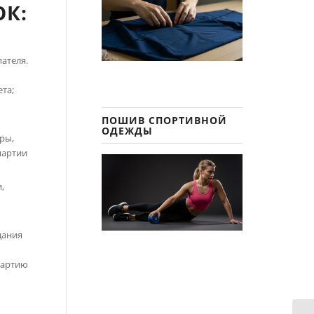
К:
ателя.
ета;
ПОШИВ СПОРТИВНОЙ
е
ОДЕЖДЫ
ры,
партии
,
дания
партию