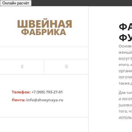
Онлайн расчёт
Ф
Ф
Основн
женщин
могут 
этого,
органи
логоти
также 
Телефон:
+7 (995) 793-27-01
Для то
и лого
Почта:
info@shveynaya.ru
(шелко
того, 
исполь