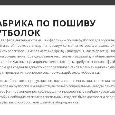
АБРИКА ПО ПОШИВУ
УТБОЛОК
ая сфера деятельности нашей фабрики – пошив футболок для мужчин,
 и детей промо-, стандарт- и премиум сегмента, которые, впоследстви
быть реализованы через частные бренды (шоурумы, массмаркеты). П
 мы осуществляет брендирование текстильных изделий для обществен
заций и частных предпринимателей, которым требуется поставка футб
пом для создания единого корпоративного стиля в рамках одной комп
для проведения корпоративов, промоакций, флешмобов и т.д.
го, чтобы готовая продукция выглядела качественно, при нанесении п
типов на футболки мы задействуем только современные методы печат
графия, термоперенос, сублимация) и проверенные стойкие красители.
чтобы необходимая партия текстильных изделий была доставлена вовр
зуем высокоскоростное швейное оборудование.