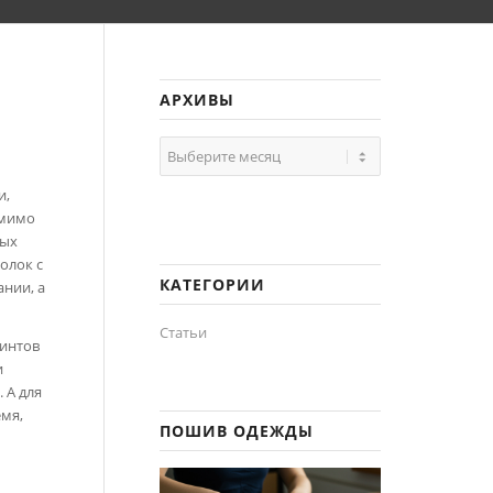
АРХИВЫ
и,
омимо
ных
олок с
КАТЕГОРИИ
ании, а
Статьи
ринтов
и
 А для
емя,
ПОШИВ ОДЕЖДЫ