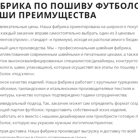
БРИКА ПО ПОШИВУ ФУТБОЛО
ШИ ПРЕИМУЩЕСТВА
влекательные цены. Наша фабрика ориентирована на широкого покуп
, каждый заказчик вправе самостоятельно выбрать один из 3 ценовых
ментов (промо-, стандарт- и премиум), исходя из располагаемого бюдж
ный цикл производства. Мы – профессиональная швейная фабрика,
мплектованная современным швейными и печатными цехами, а такж
том высококвалифицированных специалистов (дизайнеры, конструкто
нологи, швеи, упаковщики), которые осуществят все этапы по пошиву 
болок «под ключ»;
окое качество изделий. Наша фабрика работает с крупными турецкими
ийскими, таиландскими и итальянскими производителями текстиля и
нитуры, качество которых подтверждено годами сотрудничества;
ивидуальный подход. Так, заказчик может сам определить формат соз
ущей партии футболок: предоставить собственный эскиз изделия,
работать его вместо с нашими дизайнерами или приобрести готовую 
болок, которую мы украсим нужным логотипом/принтом;
трая доставка. Наша фабрика производит выгрузку и доставку по всей
ритории России в строго оговоренные сроки.