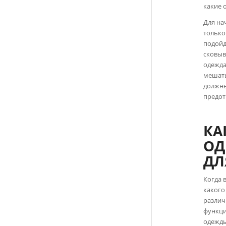
какие 
Для на
только
подойд
сковыв
одежда
мешать
должн
предот
КА
ОД
ДЛ
Когда 
какого
различ
функци
одежды