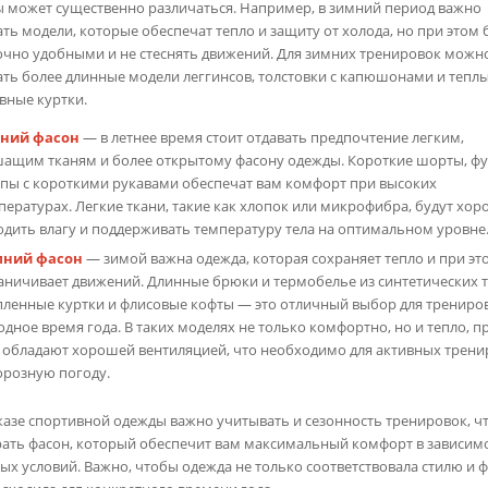
 может существенно различаться. Например, в зимний период важно
ть модели, которые обеспечат тепло и защиту от холода, но при этом 
очно удобными и не стеснять движений. Для зимних тренировок можн
ть более длинные модели леггинсов, толстовки с капюшонами и тепл
вные куртки.
ний фасон
— в летнее время стоит отдавать предпочтение легким,
ащим тканям и более открытому фасону одежды. Короткие шорты, ф
опы с короткими рукавами обеспечат вам комфорт при высоких
пературах. Легкие ткани, такие как хлопок или микрофибра, будут хо
одить влагу и поддерживать температуру тела на оптимальном уровне
мний фасон
— зимой важна одежда, которая сохраняет тепло и при эт
аничивает движений. Длинные брюки и термобелье из синтетических т
пленные куртки и флисовые кофты — это отличный выбор для трениро
одное время года. В таких моделях не только комфортно, но и тепло, п
 обладают хорошей вентиляцией, что необходимо для активных трени
орозную погоду.
казе спортивной одежды важно учитывать и сезонность тренировок, ч
ать фасон, который обеспечит вам максимальный комфорт в зависимо
ых условий. Важно, чтобы одежда не только соответствовала стилю и ф