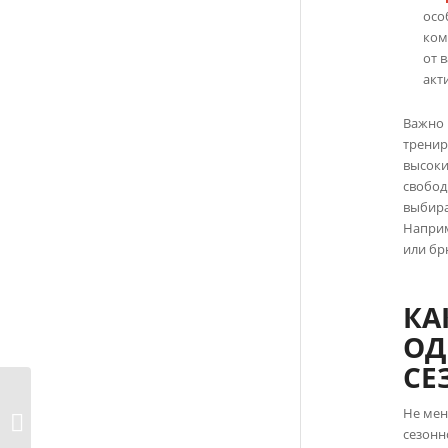
осо
ком
от 
акт
Важно 
тренир
высоки
свобод
выбира
Наприм
или бр
КА
ОД
СЕ
Как выбрать ткани
Не мен
для пошива одежды
сезонн
на каждый...