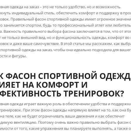
вная одежда на заказ – это не только удобство, но и возможность
кнуть индивидуальный стиль, обеспечить комфорт и поддержку в про
овок. Правильный фасон спортивной одежды имеет огромное значени
кто занимается спортом, будь то профессиональный атлет или любител
а. Важность правильного выбора фасона заключается в том, что от это
т не только внешний вид, но и функциональность одежды, комфорт во
овок и даже ваше самочувствие. В этой статье мы расскажем, как выбр
спортивной одежды на заказ, чтобы она идеально подходила для вашег
ости и фигуры.
К ФАСОН СПОРТИВНОЙ ОДЕЖ
ИЯЕТ НА КОМФОРТ И
ФЕКТИВНОСТЬ ТРЕНИРОВОК?
вная одежда играет важную роль в обеспечении удобства и поддержки
тренировок. При этом фасон одежды напрямую влияет на то, как она б
 на теле, как не будет ограничивать ваши движения и как обеспечит
димую вентиляцию. Поэтому очень важно правильно выбрать фасон 
симости от того, какие упражнения вы планируете выполнять, а также о