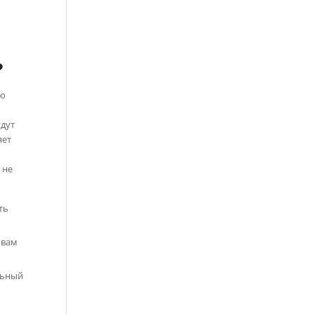
?
ую
о
удут
яет
 не
ть
 вам
льный