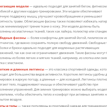
легающие модели
— идеально подходят для занятий бегом, фитнесом
обикой и другими кардио-тренировками. Эти модели обеспечивают
ичную поддержку мышц, улучшают кровообращение и уменьшают
оятность травм. Облегающие фасоны также позволяют избежать натир
 как минимизируют трение ткани о кожу. Эти модели должны быть
олнены из эластичных тканей, таких как лайкра, полиэстер или спандек
ободные фасоны
— более комфортны для занятий йогой, пилатесом и
етчингом, где важно сохранять полную свободу движений. Свободные 
болки и брюки идеально подходят для медленных растягивающих
ажнений, так как они не ограничивают движения. Такие фасоны могут
олнены из более легких и мягких тканей, например, из хлопка или сме
пка с эластаном.
откие и длинные леггинсы
— это классика спортивной одежды, кот
ходит для большинства видов активности. Короткие леггинсы удобны 
нировок в жаркую погоду, а длинные — для холодной. Леггинсы плотн
егают тело, поддерживают мышцы и обеспечивают удобство при
олнении упражнений. Для зимних тренировок можно выбирать модел
плителем, чтобы обеспечить тепло и комфорт при активных занятиях н
рытом воздухе.
ты и топы
— также популярны в спортивной одежде для тренажерног