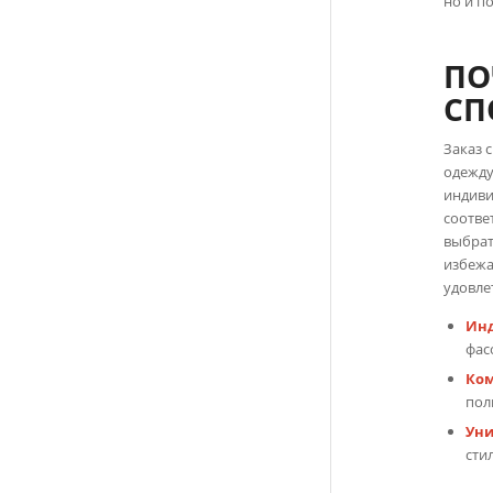
но и п
ПО
СП
Заказ 
одежду
индиви
соотве
выбрат
избежа
удовле
Инд
фас
Ком
пол
Уни
сти