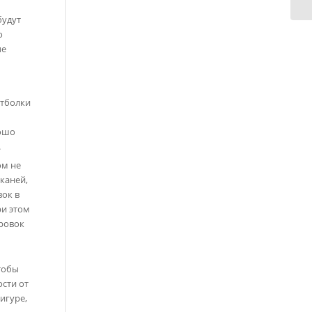
будут
о
ые
утболки
рошо
.
ом не
каней,
вок в
ри этом
ровок
тобы
сти от
игуре,