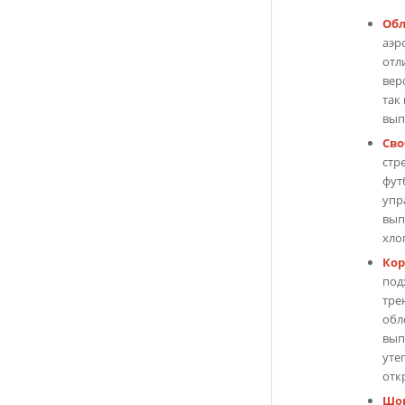
Об
аэр
отл
вер
так
вып
Св
стр
фут
упр
вып
хло
Кор
под
тре
обл
вып
уте
отк
Шор