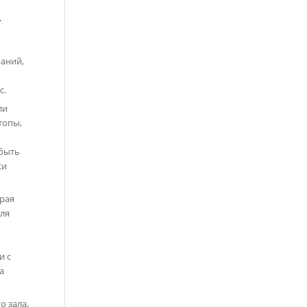
,
аний,
с.
ли
топы,
 быть
си
орая
для
о
и с
а
о зала,