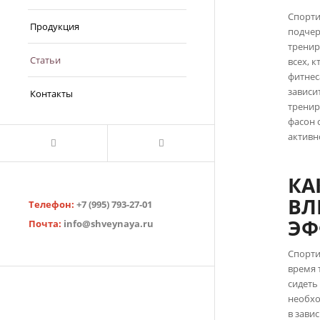
Спорти
Продукция
подчер
тренир
Статьи
всех, 
фитнес
зависи
Контакты
тренир
фасон 
активн
КА
ВЛ
Телефон:
+7 (995) 793-27-01
ЭФ
Почта:
info@shveynaya.ru
Спорти
время 
сидеть
необхо
в зави