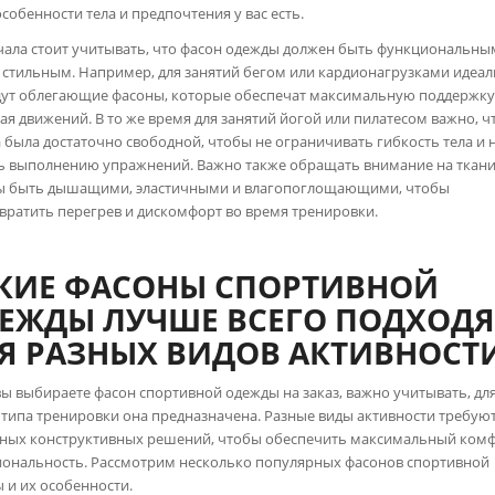
особенности тела и предпочтения у вас есть.
чала стоит учитывать, что фасон одежды должен быть функциональным
 стильным. Например, для занятий бегом или кардионагрузками идеа
ут облегающие фасоны, которые обеспечат максимальную поддержку,
ая движений. В то же время для занятий йогой или пилатесом важно, 
 была достаточно свободной, чтобы не ограничивать гибкость тела и 
 выполнению упражнений. Важно также обращать внимание на ткани
ы быть дышащими, эластичными и влагопоглощающими, чтобы
вратить перегрев и дискомфорт во время тренировки.
КИЕ ФАСОНЫ СПОРТИВНОЙ
ЕЖДЫ ЛУЧШЕ ВСЕГО ПОДХОДЯ
Я РАЗНЫХ ВИДОВ АКТИВНОСТ
вы выбираете фасон спортивной одежды на заказ, важно учитывать, дл
 типа тренировки она предназначена. Разные виды активности требую
ных конструктивных решений, чтобы обеспечить максимальный комф
ональность. Рассмотрим несколько популярных фасонов спортивной
 и их особенности.