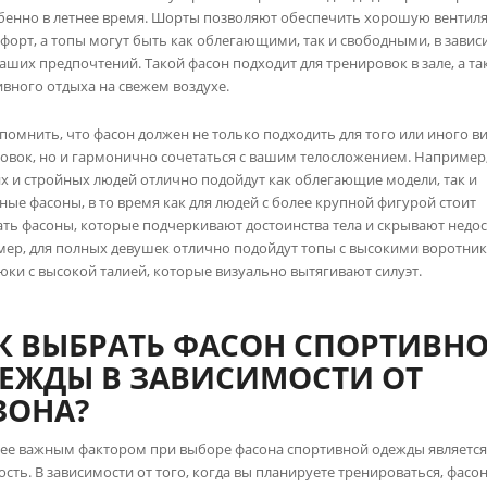
бенно в летнее время. Шорты позволяют обеспечить хорошую вентил
форт, а топы могут быть как облегающими, так и свободными, в зави
ваших предпочтений. Такой фасон подходит для тренировок в зале, а та
ивного отдыха на свежем воздухе.
помнить, что фасон должен не только подходить для того или иного в
овок, но и гармонично сочетаться с вашим телосложением. Например,
х и стройных людей отлично подойдут как облегающие модели, так и
ные фасоны, в то время как для людей с более крупной фигурой стоит
ть фасоны, которые подчеркивают достоинства тела и скрывают недос
ер, для полных девушек отлично подойдут топы с высокими воротни
юки с высокой талией, которые визуально вытягивают силуэт.
К ВЫБРАТЬ ФАСОН СПОРТИВН
ЕЖДЫ В ЗАВИСИМОСТИ ОТ
ЗОНА?
ее важным фактором при выборе фасона спортивной одежды являетс
ость. В зависимости от того, когда вы планируете тренироваться, фасо