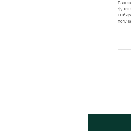
Пошив 
функци
Выбира
получа