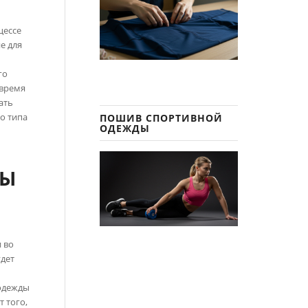
цессе
е для
ь
го
 время
ать
о типа
ПОШИВ СПОРТИВНОЙ
ОДЕЖДЫ
ДЫ
 во
удет
одежды
т того,