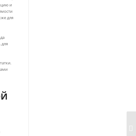
яцию и
симости
кже для
ида
 для
татки.
ками
ОЙ
я
н