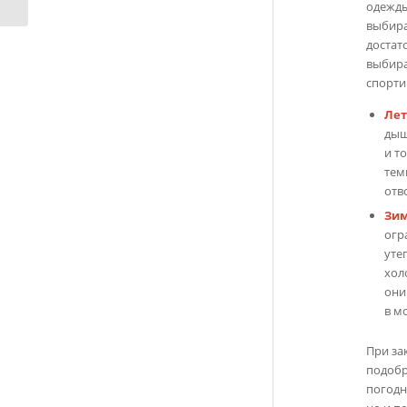
одежды
выбира
достат
выбира
спорти
Лет
дыш
и т
тем
отв
Зи
огр
уте
хол
они
в м
При за
подобр
погодн