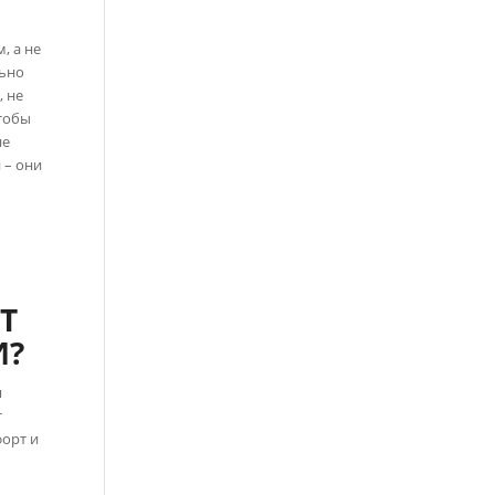
, а не
льно
 не
чтобы
не
 – они
Т
И?
я
т
орт и