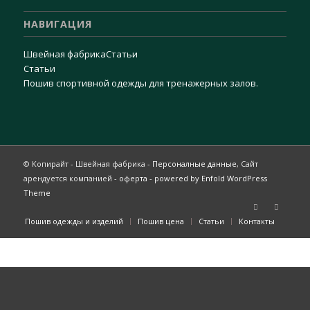
НАВИГАЦИЯ
Швейная фабрика
Статьи
Статьи
Пошив спортивной одежды для тренажерных залов.
© Копирайт - Швейная фабрика -
Персоналные данные
, Сайт
арендуется компанией -
оферта
-
powered by Enfold WordPress
Theme
Пошив одежды и изделий
Пошив цена
Статьи
Контакты
Этот сайт использует cookie для улучшения пользовательского
опыта.
Принять