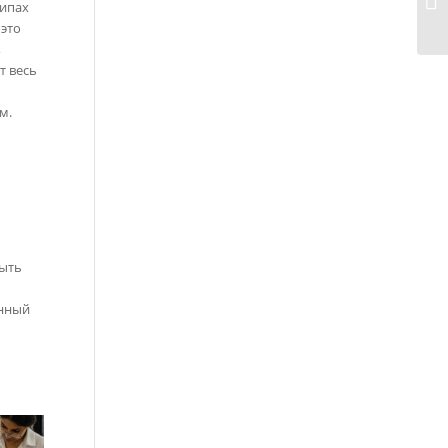
типах
 это
,
т весь
м.
быть
енный