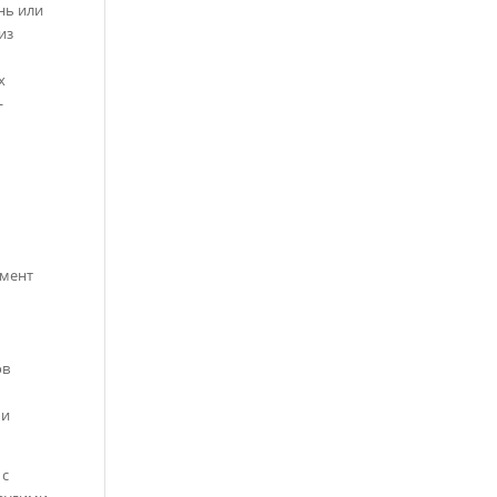
нь или
из
х
—
умент
ов
 и
 с