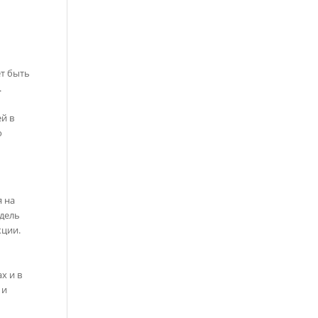
т быть
.
й в
о
я на
одель
кции.
о
х и в
 и