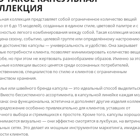
ЛЛЕКЦИЯ
ьная коллекция представляет собой ограниченное количество вещей
о от 6 до 15 моделей), созданных в едином стиле, цветовой палитре и с
ностью легкого комбинирования между собой. Такая коллекция може
ена сезону, событию, целевой группе или определённому настроению
е достоинство капсулы — универсальность и удобство. Она закрывает
ые потребности клиента, позволяет минимизировать количество веще
обе, но при этом не жертвовать разнообразием образов. Именно за эт
ьные коллекции высоко ценятся среди осознанных потребителей,
ственников, специалистов по стилю и клиентов с ограниченным
анством хранения.
елье или швейного бренда капсула — это идеальный способ выделитьс
 Вместо бессистемного ассортимента, в капсульной линейке каждая м
ана: она функциональна, эстетична и дополняет другие изделия колле
предложение особенно привлекательно для клиентов, уставших от
чного выбора и стремящихся к простоте. Кроме того, капсулы хорош
нимаются визуально — они эффектно смотрятся в лукбуках, на витрина
ьных сетях. Это делает их мощным инструментом маркетинга, имиджа
ости клиентов.