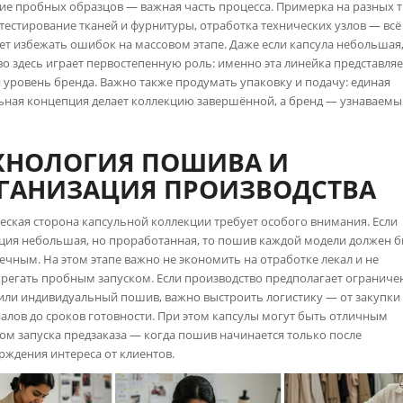
ие пробных образцов — важная часть процесса. Примерка на разных 
 тестирование тканей и фурнитуры, отработка технических узлов — всё
т избежать ошибок на массовом этапе. Даже если капсула небольшая
во здесь играет первостепенную роль: именно эта линейка представляе
и уровень бренда. Важно также продумать упаковку и подачу: единая
ьная концепция делает коллекцию завершённой, а бренд — узнаваемы
ХНОЛОГИЯ ПОШИВА И
ГАНИЗАЦИЯ ПРОИЗВОДСТВА
еская сторона капсульной коллекции требует особого внимания. Если
ция небольшая, но проработанная, то пошив каждой модели должен 
ечным. На этом этапе важно не экономить на отработке лекал и не
регать пробным запуском. Если производство предполагает огранич
или индивидуальный пошив, важно выстроить логистику — от закупки
алов до сроков готовности. При этом капсулы могут быть отличным
ом запуска предзаказа — когда пошив начинается только после
рждения интереса от клиентов.