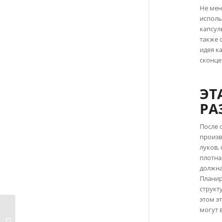
Не мен
исполь
капсул
также 
идея к
сконце
ЭТ
РА
После 
произв
луков,
плотна
должна
Планир
структ
этом э
могут 
Пошив одежды для