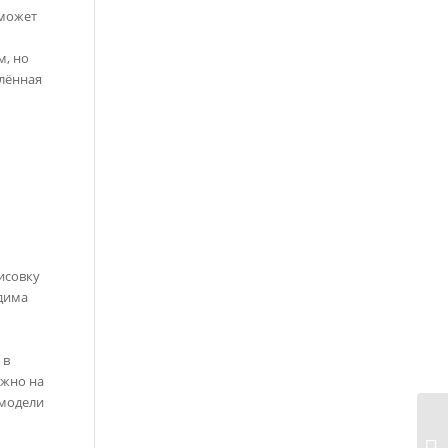
 может
м, но
лённая
исовку
одима
ы
 в
ажно на
 модели