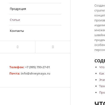
Создан
Продукция
страте
концеп
Статьи
произв
издели
множес
Контакты
швейны
продем
особен
персон
СОД
Телефон:
+7 (995) 793-27-01
Что
Почта:
info@shveynaya.ru
Как
Эта
Тех
Про
ЧТ