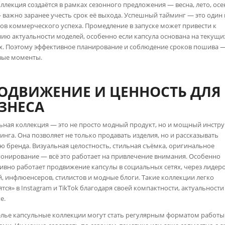
оллекция создаётся в рамках сезонного предложения — весна, лето, осе
 важно заранее учесть срок её выхода. Успешный тайминг — это один 
ов коммерческого успеха. Промедление в запуске может привести к
ию актуальности моделей, особенно если капсула основана на текущи
х. Поэтому эффективное планирование и соблюдение сроков пошива 
вые моменты.
ОДВИЖЕНИЕ И ЦЕННОСТЬ ДЛЯ
ЗНЕСА
ьная коллекция — это не просто модный продукт, но и мощный инстр
инга. Она позволяет не только продавать изделия, но и рассказывать
ю бренда. Визуальная целостность, стильная съёмка, оригинальное
онирование — всё это работает на привлечение внимания. Особенно
ивно работает продвижение капсулы в социальных сетях, через лидер
, инфлюенсеров, стилистов и модные блоги. Такие коллекции легко
ятся» в Instagram и TikTok благодаря своей компактности, актуальности
е.
елье капсульные коллекции могут стать регулярным форматом работы