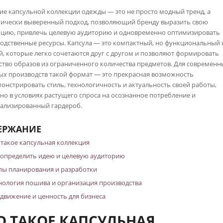
ие капсульной коллекции одежды — это не просто модный тренд, а
гически выверенный подход, позволяющий бренду выразить свою
цию, привлечь целевую аудиторию и одновременно оптимизировать
одственные ресурсы. Капсула — это компактный, но функциональный
й, которые легко сочетаются друг с другом и позволяют формировать
тво образов из ограниченного количества предметов. Для современн
х производств такой формат — это прекрасная возможность
онстрировать стиль, технологичность и актуальность своей работы,
но в условиях растущего спроса на осознанное потребление и
ализированный гардероб.
ЕРЖАНИЕ
 такое капсульная коллекция
 определить идею и целевую аудиторию
пы планирования и разработки
нология пошива и организация производства
движение и ценность для бизнеса
О ТАКОЕ КАПСУЛЬНАЯ