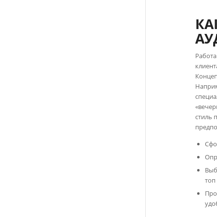
КА
АУ
Работа
клиент
Концеп
Наприм
специа
«вечер
стиль 
предпо
Сфо
Опр
Выб
топ
Про
удо