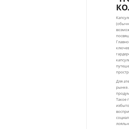
КО
Капсул
(обычн
возмож
посвящ
Главно
ключев
гардер
капсул
путеше
простр
Для ат
рынке.
продум
Такое 
избыто
воспри
социал
лояльн