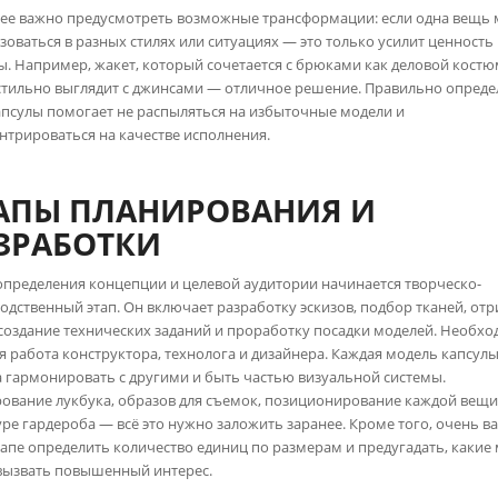
ее важно предусмотреть возможные трансформации: если одна вещь
зоваться в разных стилях или ситуациях — это только усилит ценность
ы. Например, жакет, который сочетается с брюками как деловой костю
стильно выглядит с джинсами — отличное решение. Правильно опреде
апсулы помогает не распыляться на избыточные модели и
нтрироваться на качестве исполнения.
АПЫ ПЛАНИРОВАНИЯ И
ЗРАБОТКИ
определения концепции и целевой аудитории начинается творческо-
одственный этап. Он включает разработку эскизов, подбор тканей, отр
 создание технических заданий и проработку посадки моделей. Необх
я работа конструктора, технолога и дизайнера. Каждая модель капсул
 гармонировать с другими и быть частью визуальной системы.
ование лукбука, образов для съемок, позиционирование каждой вещи
уре гардероба — всё это нужно заложить заранее. Кроме того, очень в
тапе определить количество единиц по размерам и предугадать, какие
вызвать повышенный интерес.