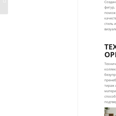
Создан
TikTok-блогеров
фигур,
поможе
качест
стиль 
визуал
ТЕ
ОР
Технич
коллек
безупр
пренеб
тираж 
матери
способ
подтве