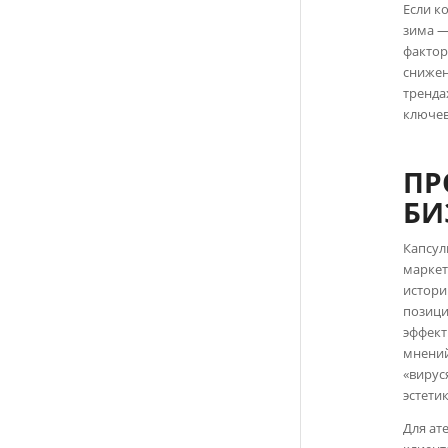
Если к
зима —
фактор
снижен
тренда
ключе
ПР
БИ
Капсул
маркет
истори
позици
эффект
мнений
«вирус
эстетик
Для ат