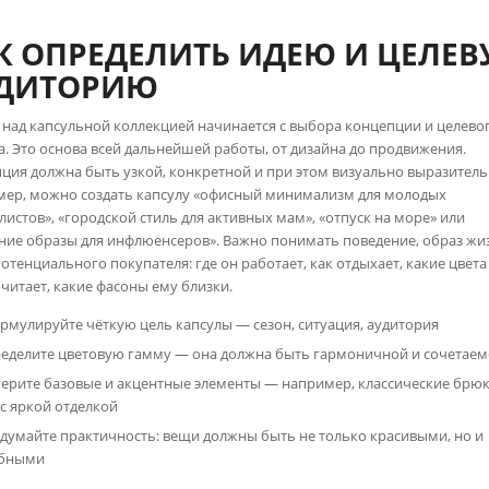
К ОПРЕДЕЛИТЬ ИДЕЮ И ЦЕЛЕ
ДИТОРИЮ
 над капсульной коллекцией начинается с выбора концепции и целево
а. Это основа всей дальнейшей работы, от дизайна до продвижения.
ция должна быть узкой, конкретной и при этом визуально выразитель
ер, можно создать капсулу «офисный минимализм для молодых
листов», «городской стиль для активных мам», «отпуск на море» или
ние образы для инфлюенсеров». Важно понимать поведение, образ жи
потенциального покупателя: где он работает, как отдыхает, какие цвета
читает, какие фасоны ему близки.
рмулируйте чёткую цель капсулы — сезон, ситуация, аудитория
еделите цветовую гамму — она должна быть гармоничной и сочетае
ерите базовые и акцентные элементы — например, классические брюк
 с яркой отделкой
думайте практичность: вещи должны быть не только красивыми, но и
бными