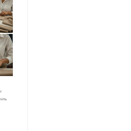
ы
тиль