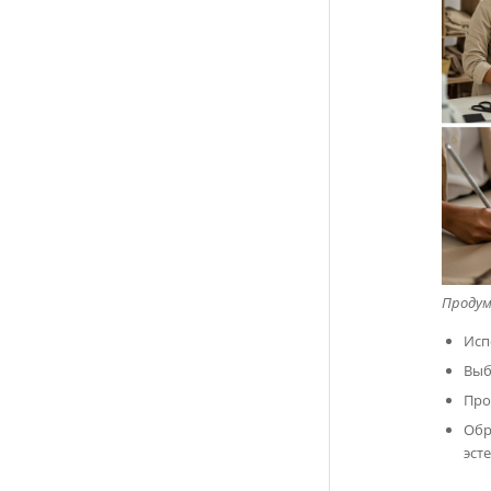
Продум
Исп
Выб
Про
Обр
эст