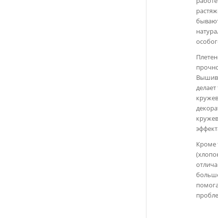
работе
растяж
бывают
натура
особог
Плетен
прочно
Вышивн
делает
кружев
декора
кружев
эффект
Кроме 
(хлопо
отлича
больше
помога
пробле