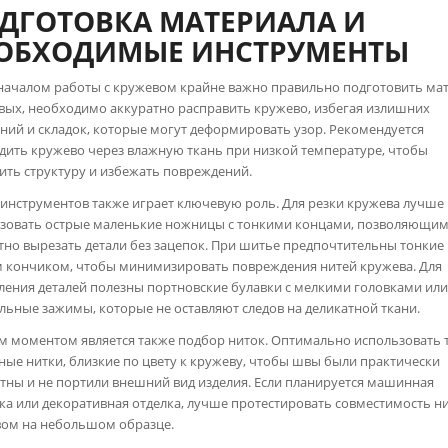
ДГОТОВКА МАТЕРИАЛА И
ОБХОДИМЫЕ ИНСТРУМЕНТЫ
началом работы с кружевом крайне важно правильно подготовить мат
вых, необходимо аккуратно расправить кружево, избегая излишних
ний и складок, которые могут деформировать узор. Рекомендуется
дить кружево через влажную ткань при низкой температуре, чтобы
ить структуру и избежать повреждений.
инструментов также играет ключевую роль. Для резки кружева лучше
зовать острые маленькие ножницы с тонкими концами, позволяющи
тно вырезать детали без зацепок. При шитье предпочтительны тонкие 
 кончиком, чтобы минимизировать повреждения нитей кружева. Для
ления деталей полезны портновские булавки с мелкими головками ил
льные зажимы, которые не оставляют следов на деликатной ткани.
 моментом является также подбор ниток. Оптимально использовать 
ные нитки, близкие по цвету к кружеву, чтобы швы были практически
тны и не портили внешний вид изделия. Если планируется машинная
а или декоративная отделка, лучше протестировать совместимость ни
ом на небольшом образце.