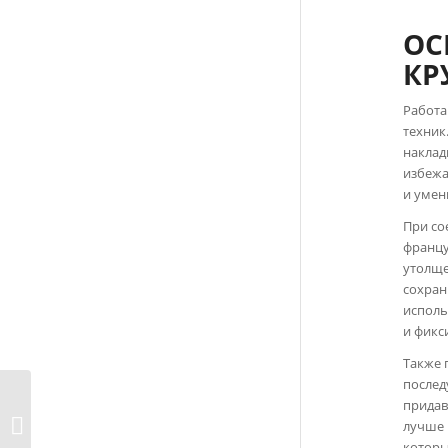
ОС
КР
Работа
техник
наклад
избежа
и умен
При со
францу
утолще
сохран
исполь
и фикс
Также 
послед
Как сделать
придав
декоративные
лучше 
элементы на оде...
которы