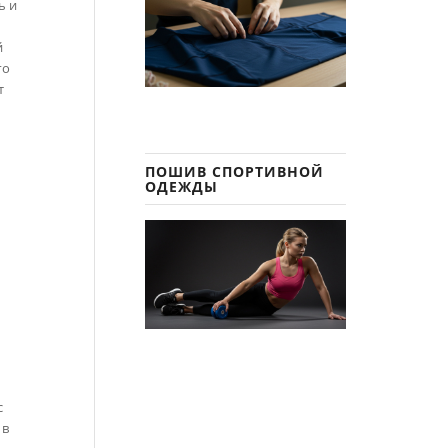
ь и
т
й
го
т
ПОШИВ СПОРТИВНОЙ
ОДЕЖДЫ
с
 в