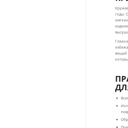
Кружев
годы. 
мягких
издели
высуши
Глажка
избежа
вещей 
которы
ПР
ДЛ
Все
Исп
пов
Обр
При