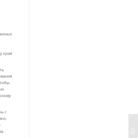
ренных
у края
ть
ования
чтобы
но
основу
нь с
вки,
в
а,