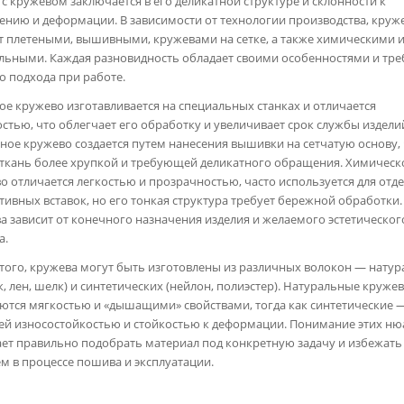
 с кружевом заключается в его деликатной структуре и склонности к
ению и деформации. В зависимости от технологии производства, круж
 плетеными, вышивными, кружевами на сетке, а также химическими 
льными. Каждая разновидность обладает своими особенностями и тре
о подхода при работе.
ое кружево изготавливается на специальных станках и отличается
стью, что облегчает его обработку и увеличивает срок службы издели
ое кружево создается путем нанесения вышивки на сетчатую основу,
 ткань более хрупкой и требующей деликатного обращения. Химическ
о отличается легкостью и прозрачностью, часто используется для отде
тивных вставок, но его тонкая структура требует бережной обработки
а зависит от конечного назначения изделия и желаемого эстетическог
а.
того, кружева могут быть изготовлены из различных волокон — нату
к, лен, шелк) и синтетических (нейлон, полиэстер). Натуральные круже
ются мягкостью и «дышащими» свойствами, тогда как синтетические 
й износостойкостью и стойкостью к деформации. Понимание этих ню
ет правильно подобрать материал под конкретную задачу и избежать
м в процессе пошива и эксплуатации.