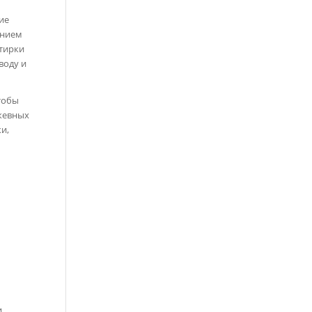
ие
анием
стирки
воду и
тобы
ужевных
и,
и