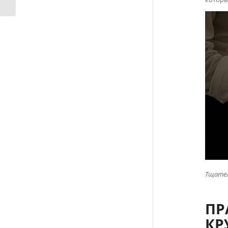
Тщател
ПР
КР