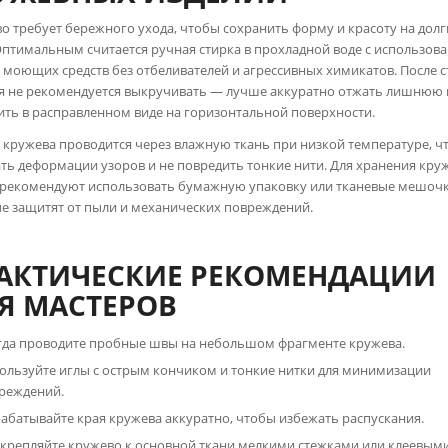
о требует бережного ухода, чтобы сохранить форму и красоту на долг
Оптимальным считается ручная стирка в прохладной воде с использов
 моющих средств без отбеливателей и агрессивных химикатов. После 
я не рекомендуется выкручивать — лучше аккуратно отжать лишнюю 
ть в расправленном виде на горизонтальной поверхности.
 кружева проводится через влажную ткань при низкой температуре, ч
ть деформации узоров и не повредить тонкие нити. Для хранения кр
рекомендуют использовать бумажную упаковку или тканевые мешочк
е защитят от пыли и механических повреждений.
АКТИЧЕСКИЕ РЕКОМЕНДАЦИИ
Я МАСТЕРОВ
гда проводите пробные швы на небольшом фрагменте кружева.
ользуйте иглы с острым кончиком и тонкие нитки для минимизации
реждений.
абатывайте края кружева аккуратно, чтобы избежать распускания.
крепляйте кружево к основной ткани мелкими стежками или клеевым