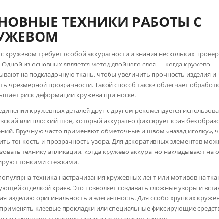
НОВНЫЕ ТЕХНИКИ РАБОТЫ С
УЖЕВОМ
 с кружевом требует особой аккуратности и знания нескольких прове
. Одной из основных является метод двойного слоя — когда кружево
ывают на подкладочную ткань, чтобы увеличить прочность изделия и
ть чрезмерной прозрачности. Такой способ также облегчает обработк
ьшает риск деформации кружева при носке.
единении кружевных деталей друг с другом рекомендуется использова
зский или плоский шов, который аккуратно фиксирует края без образ
ний. Вручную часто применяют обметочные и швом «назад иголку», 
ить тонкость и прозрачность узора. Для декоративных элементов мож
зовать технику апликации, когда кружево аккуратно накладывают на 
ируют тонкими стежками.
популярна техника настрачивания кружевных лент или мотивов на тка
ующей отделкой краев. Это позволяет создавать сложные узоры и вста
ая изделию оригинальность и элегантность. Для особо хрупких круже
применять клеевые прокладки или специальные фиксирующие средств
е не нарушают структуру ткани и не оставляют следов.