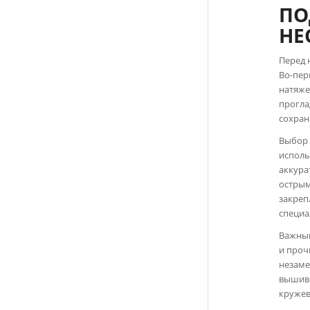
ПО
НЕ
Перед 
Во-пер
натяже
прогла
сохран
Выбор 
исполь
аккура
острым
закреп
специа
Важным
и проч
незаме
вышивк
кружев