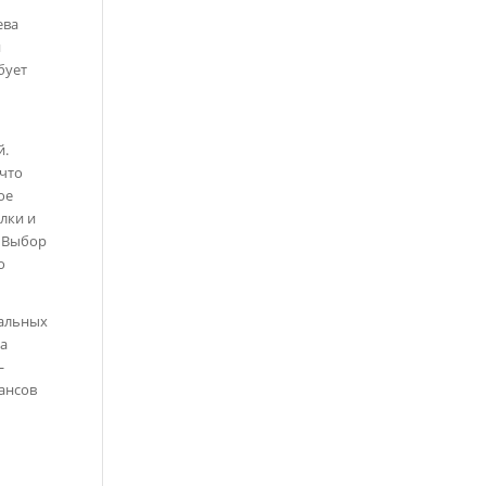
ева
и
бует
й.
 что
ое
лки и
. Выбор
о
ральных
ва
—
ансов