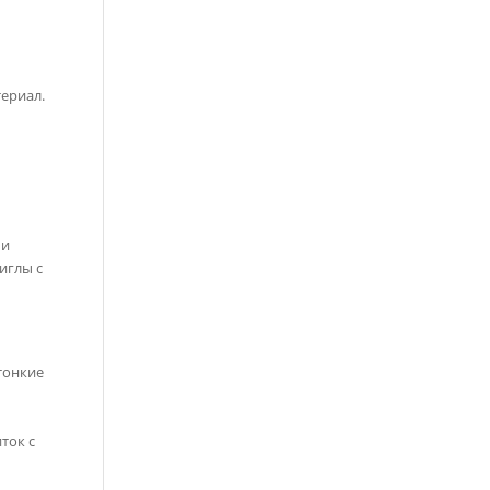
ериал.
ми
иглы с
и
тонкие
ток с