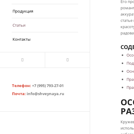
Его пр
романт
Продукция
аккура
статье
Статьи
красот
радова
Контакты
СОД
Осо
Под
Осн
Пра
Телефон:
+7 (995) 793-27-01
Пра
Почта:
info@shveynaya.ru
ОС
РА
Кружев
исполь