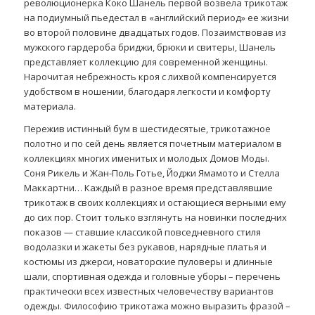
революционерка Коко Шанель первой возвела трикотаж
на подиумный пьедестал в «английский период» ее жизни
во второй половине двадцатых годов. Позаимствовав из
мужского гардероба бриджи, брюки и свитеры, Шанель
представляет коллекцию для современной женщины.
Нарочитая небрежность кроя с лихвой компенсируется
удобством в ношении, благодаря легкости и комфорту
материала.
Пережив истинный бум в шестидесятые, трикотажное
полотно и по сей день является почетным материалом в
коллекциях многих именитых и молодых Домов Моды.
Соня Рикель и Жан-Поль Готье, Йоджи Ямамото и Стелла
Маккартни… Каждый в разное время представлявшие
трикотаж в своих коллекциях и остающиеся верными ему
до сих пор. Стоит только взглянуть на новинки последних
показов — ставшие классикой повседневного стиля
водолазки и жакеты без рукавов, нарядные платья и
костюмы из джерси, новаторские пуловеры и длинные
шали, спортивная одежда и головные уборы – перечень
практически всех известных человечеству вариантов
одежды. Философию трикотажа можно выразить фразой –